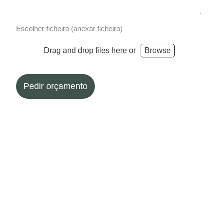
Escolher ficheiro (anexar ficheiro)
Drag and drop files here or
Browse
Pedir orçamento
Escrito por Administrator em
22 maio 2024
. Publicado em
Pedir
Orçamento
.